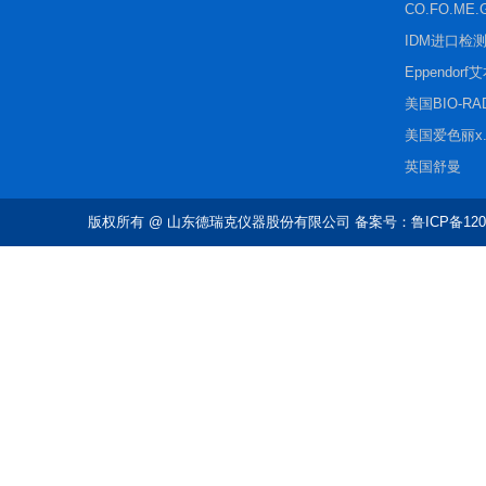
CO.FO.ME.
IDM进口检
Eppendorf
美国BIO-R
美国爱色丽x.r
英国舒曼
版权所有
@ 山东德瑞克仪器股份有限公司 备案号：鲁ICP备1202