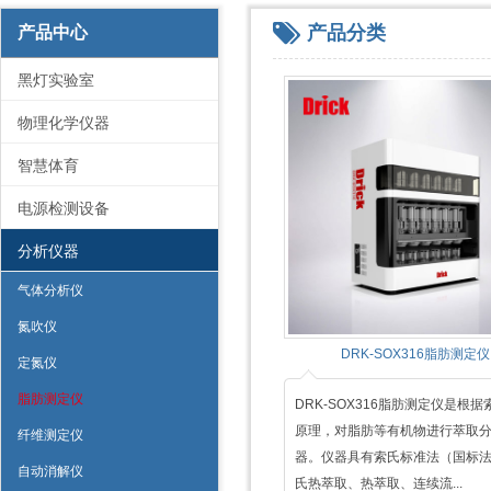
产品分类
产品中心
黑灯实验室
物理化学仪器
智慧体育
电源检测设备
分析仪器
气体分析仪
氮吹仪
DRK-SOX316脂肪测定仪
定氮仪
脂肪测定仪
DRK-SOX316脂肪测定仪是根
原理，对脂肪等有机物进行萃取
纤维测定仪
器。仪器具有索氏标准法（国标
自动消解仪
氏热萃取、热萃取、连续流...