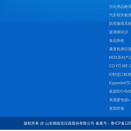
日化用品检
汽车相关检
防雨服雨具
玻璃测试仪
食品快检
康复检测仪
MDX系列产
CO.FO.ME.
IDM进口检
Eppendorf
美国BIO-R
美国爱色丽x.r
英国舒曼
版权所有
@ 山东德瑞克仪器股份有限公司 备案号：鲁ICP备1202