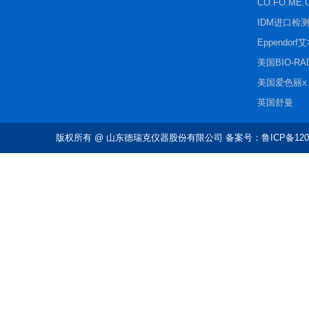
CO.FO.ME.
IDM进口检
Eppendorf
美国BIO-R
美国爱色丽x.r
英国舒曼
版权所有
@ 山东德瑞克仪器股份有限公司 备案号：鲁ICP备1202