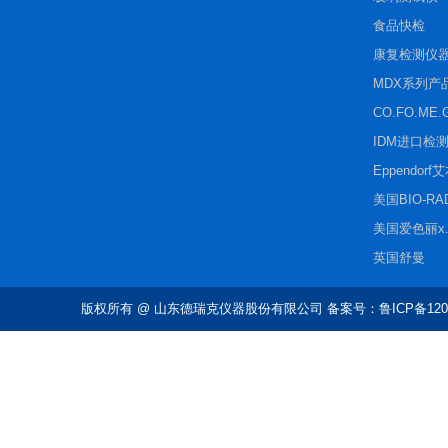
食品快检
康复检测仪
MDX系列产
CO.FO.ME.
IDM进口检
Eppendorf
美国BIO-R
美国爱色丽x.r
英国舒曼
版权所有
@ 山东德瑞克仪器股份有限公司 备案号：鲁ICP备1202