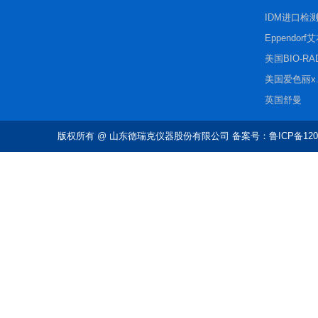
IDM进口检
Eppendorf
美国BIO-R
美国爱色丽x.r
英国舒曼
版权所有
@ 山东德瑞克仪器股份有限公司 备案号：鲁ICP备1202