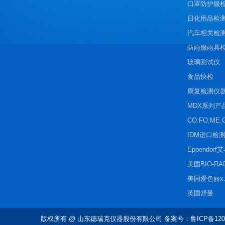
口罩防护服
日化用品检
汽车相关检
防雨服雨具
玻璃测试仪
食品快检
康复检测仪
MDX系列产
CO.FO.ME.
IDM进口检
Eppendorf
美国BIO-R
美国爱色丽x.r
英国舒曼
版权所有
@ 山东德瑞克仪器股份有限公司 备案号：鲁ICP备1202