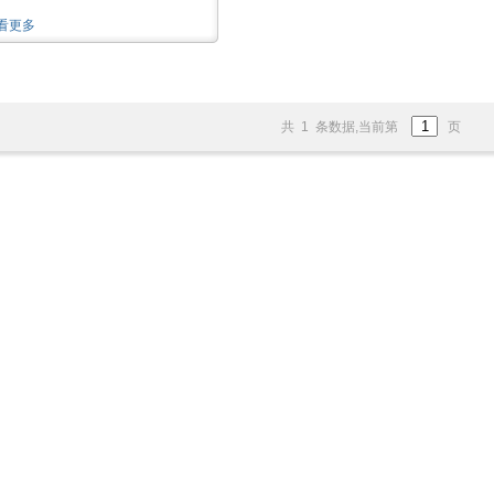
看更多
共 1 条数据,当前第
页