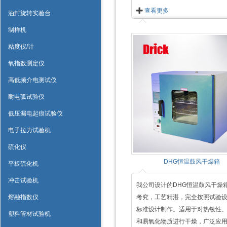
查看更多
油封旋转实验台
制样机
粘度仪/计
氧指数测定仪
高低频介电测试仪
耐电弧试验仪
低压漏电起痕试验仪
电子拉力试验机
硫化仪
DHG恒温鼓风干燥箱
平板硫化机
冲击试验机
我公司设计的DHG恒温鼓风干燥
熔融指数仪
考究，工艺精湛，完全按照试验
标准设计制作。适用于对热敏性
塑料管材试验机
和易氧化物质进行干燥，广泛应用..