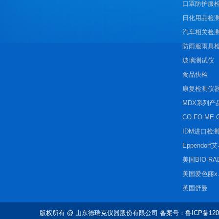
口罩防护服
日化用品检
汽车相关检
防雨服雨具
玻璃测试仪
食品快检
康复检测仪
MDX系列产
CO.FO.ME.
IDM进口检
Eppendorf
美国BIO-R
美国爱色丽x.r
英国舒曼
版权所有
@ 山东德瑞克仪器股份有限公司 备案号：鲁ICP备1202