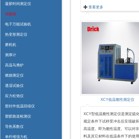
凝胶时间测定仪
查看更多
试验箱
电子万能试验机
热变形测定仪
磨耗机
测厚计
高温马弗炉
燃烧测定仪
透湿试验仪
应力松弛仪
XCY低温脆性测定仪
密封件低温回缩仪
XCY型低温脆性测定仪是测定硫
塑胶跑道检测仪
规定条件下试样受冲击后呈现破
导热系数仪
高温度。即为脆性温度。可以对
料及其它材料在低温条件下的使用..
单纤维强力机