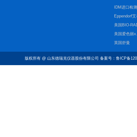
IDM进口检
Eppendorf
美国BIO-R
美国爱色丽x.r
英国舒曼
版权所有
@ 山东德瑞克仪器股份有限公司 备案号：鲁ICP备1202