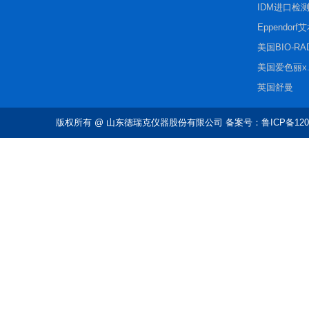
IDM进口检
Eppendorf
美国BIO-R
美国爱色丽x.r
英国舒曼
版权所有
@ 山东德瑞克仪器股份有限公司 备案号：鲁ICP备1202